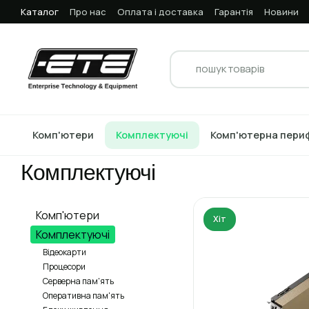
Перейти до основного контенту
Каталог
Про нас
Оплата і доставка
Гарантія
Новини
Комп'ютери
Комплектуючі
Комп'ютерна пери
Головна
Каталог
Комплектуючі
Комплектуючі
Комп'ютери
Хіт
Комплектуючі
Відеокарти
Процесори
Серверна пам'ять
Оперативна пам'ять