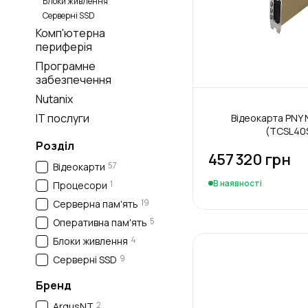
Блоки живлення
Серверні SSD
Комп'ютерна
периферія
Програмне
забезпечення
Nutanix
IT послуги
Відеокарта PNY N
(TCSL40S
Розділ
457 320 грн
57
Відеокарти
В наявності
1
Процесори
19
Серверна пам'ять
5
Оперативна пам'ять
4
Блоки живлення
9
Серверні SSD
Бренд
2
ArgusNT