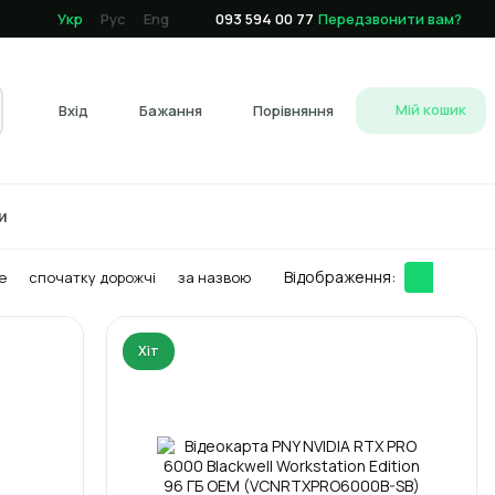
Укр
Рус
Eng
093 594 00 77
Передзвонити вам?
Мій кошик
Вхід
Бажання
Порівняння
и
Відображення:
е
спочатку дорожчі
за назвою
Хіт