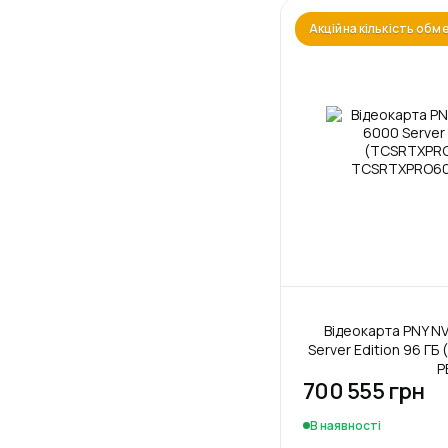
Акційна кількість об
Відеокарта PNY NV
Server Edition 96 Г
P
700 555 грн
В наявності