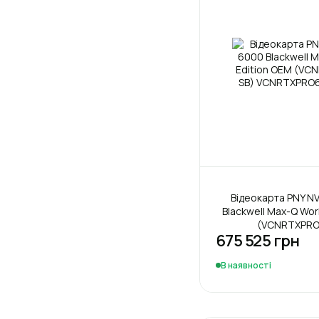
Відеокарта PNY NV
Blackwell Max-Q Wor
(VCNRTXPRO
675 525 грн
В наявності