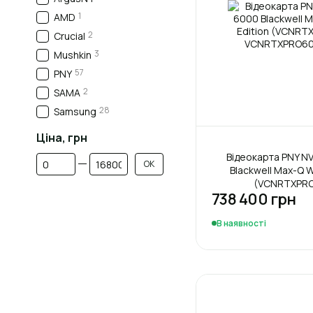
1
AMD
2
Crucial
3
Mushkin
57
PNY
2
SAMA
28
Samsung
Ціна, грн
Відеокарта PNY NV
Від Ціна, грн
До Ціна, грн
ОК
Blackwell Max-Q W
(VCNRTXPRO
738 400 грн
В наявності