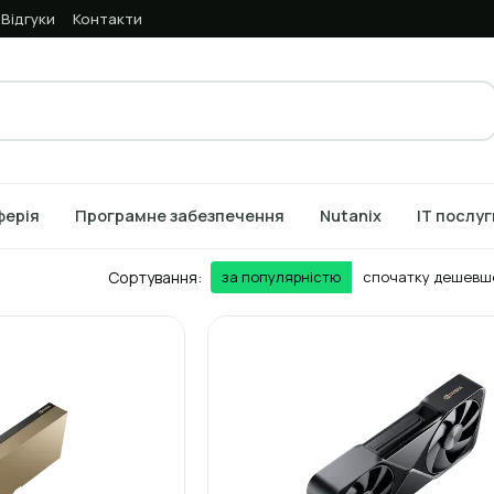
Відгуки
Контакти
ферія
Програмне забезпечення
Nutanix
IT послуг
Сортування:
за популярністю
спочатку дешевш