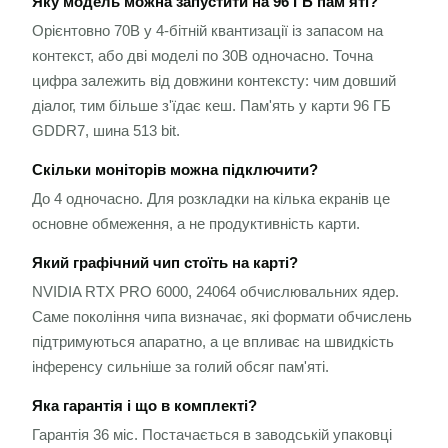
Яку модель можна запустити на 96 ГБ пам'яті?
Орієнтовно 70B у 4-бітній квантизації із запасом на
контекст, або дві моделі по 30B одночасно. Точна
цифра залежить від довжини контексту: чим довший
діалог, тим більше з'їдає кеш. Пам'ять у карти 96 ГБ
GDDR7, шина 513 bit.
Скільки моніторів можна підключити?
До 4 одночасно. Для розкладки на кілька екранів це
основне обмеження, а не продуктивність карти.
Який графічний чип стоїть на карті?
NVIDIA RTX PRO 6000, 24064 обчислювальних ядер.
Саме покоління чипа визначає, які формати обчислень
підтримуються апаратно, а це впливає на швидкість
інференсу сильніше за голий обсяг пам'яті.
Яка гарантія і що в комплекті?
Гарантія 36 міс. Постачається в заводській упаковці