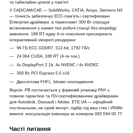
та таймлайни цілком у пам'яті.
У CAD/CAM/CAE — SolidWorks, CATIA, Ansys, Siemens NX
— точність забезпечує ECC-пам'ять і сертифіковані
Enterprise-драйвери, а термопакет 300 Вт спрощує
встановлення у наявні тихі робочі станції без апгрейду
живлення. 188 RT-ядер 4-го покоління прискорюють
інтерактивний viewport-рендеринг.
96 ГБ ECC GDDR7, 512-bit, 1792 ГБ/с
24 064 CUDA, 188 RT (4-те пок.)
4x DisplayPort 2.1b, 4x NVENC / 4x NVDEC
300 Вт, PCI Express 5.0 x16
Двослотова FHFL, blower-охолодження
Версія -PB постачається у фірмовій упаковці PNY з
повною гарантією та ISV-сертифікованими драйверами
для Autodesk, Dassault і Adobe. ETE.UA — офіційний
постачальник, не сірий імпорт: підбір під ваш стек і VRAM-
вимоги, консультація інженера за номером 093 594 00 77.
Часті питання