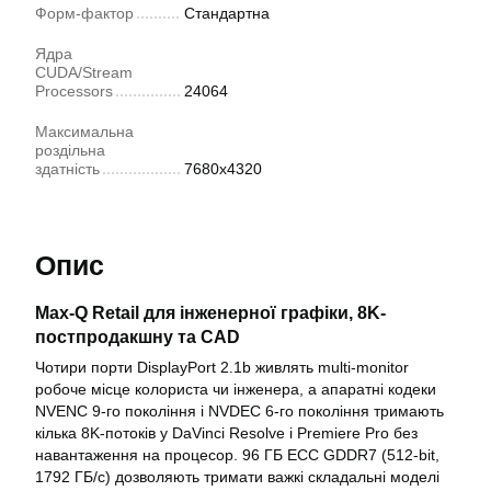
Форм-фактор
Стандартна
Ядра
CUDA/Stream
Processors
24064
Максимальна
роздільна
здатність
7680x4320
Опис
Max-Q Retail для інженерної графіки, 8K-
постпродакшну та CAD
Чотири порти DisplayPort 2.1b живлять multi-monitor
робоче місце колориста чи інженера, а апаратні кодеки
NVENC 9-го покоління і NVDEC 6-го покоління тримають
кілька 8K-потоків у DaVinci Resolve і Premiere Pro без
навантаження на процесор. 96 ГБ ECC GDDR7 (512-bit,
1792 ГБ/с) дозволяють тримати важкі складальні моделі