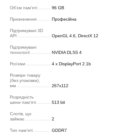
Об'єм пам'яті
96 GB
Призначення
Професійна
Підтримувані 3D
API
OpenGL 4.6, DirectX 12
Підтримувані
технології
NVIDIA DLSS 4
Роз'єми
4 x DisplayPort 2.1b
Розміри товару
(без упаковки),
мм
267x112
Розрядність
шини пам'яті
513 bit
Слотів, що
займає
2
Тип пам'яті
GDDR7