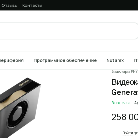
Отзывы
Контакты
периферия
Программное обеспечение
Nutanix
I
Главная
Кат
Видеокарта PNY
Видеок
Genera
В наличии
А
258 0
%
Войти
дл