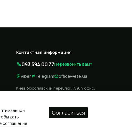
Контактная информация
093 594 00 77
Перезвонить вам?
Viber
Telegram
office@ete.ua
Киев, Ярославский переулок, 7/9, 4 офис.
Вход с улицы, лестница возле поворота, вывеска ЕТЕ.
Карта проезда
 оптимальной
Согласиться
тобы дать
е соглашение
.