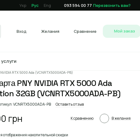
Укр
Рус
Eng
093 594 00 77
Перезвонить вам?
Мой заказ
Вход
Желания
Сравнение
T услуги
алог
Комплектующие
Видеокарты
Видеокарты PNY
 NVIDIA RTX 5000 Ada (VCNRTX5000ADA-PB)
арта PNY NVIDIA RTX 5000 Ada
tion 32GB (VCNRTX5000ADA-PB)
ртикул: VCNRTX5000ADA-PB
Оставить отзыв
00 грн
К сравнению
В желания
я отображения накопительной скидки