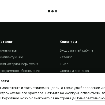
Каталог
Клиентам
Компьютеры
Вход в личный кабинет
Комплектующие
Каталог
Компьютерная периферия
О нас
Программное обеспечение
Оплата и доставка
utanix
Гарантия
ности
T услуги
Новости
я маркетинга и статистических целей, а также для безопасной и
Отзывы
астройках вашего браузера. Нажмите на кнопку «Согласиться», ч
e. Подробнее можно ознакомиться на странице
Пользовательско
Контакты