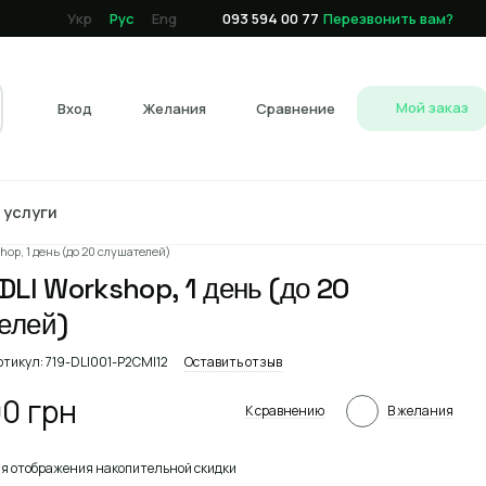
Укр
Рус
Eng
093 594 00 77
Перезвонить вам?
Мой заказ
Вход
Желания
Сравнение
T услуги
алог
Программное обеспечение
Программное обеспечение NVIDIA
hop, 1 день (до 20 слушателей)
DLI Workshop, 1 день (до 20
елей)
ртикул: 719-DLI001-P2CMI12
Оставить отзыв
00 грн
К сравнению
В желания
я отображения накопительной скидки