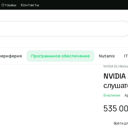
Отзывы
Контакты
периферия
Программное обеспечение
Nutanix
I
Главная
Кат
NVIDIA DLI Works
NVIDIA 
слушат
В наличии
А
535 0
%
Войти
дл