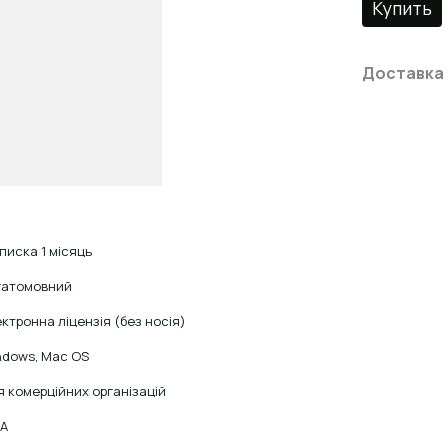
Купить
Доставка
писка 1 місяць
гатомовний
ктронна ліцензія (без носія)
ndows, Mac OS
 комерційних організацій
А