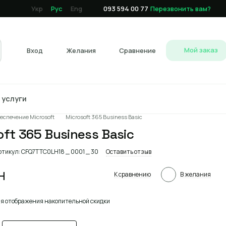
Укр
Рус
Eng
093 594 00 77
Перезвонить вам?
Мой заказ
Вход
Желания
Сравнение
T услуги
алог
Программное обеспечение
еспечение Microsoft
Microsoft 365 Business Basic
oft 365 Business Basic
ртикул: CFQ7TTC0LH18 _ 0001 _ 30
Оставить отзыв
н
К сравнению
В желания
я отображения накопительной скидки