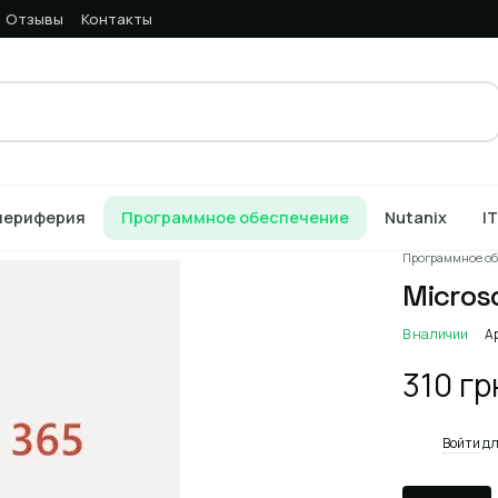
Отзывы
Контакты
периферия
Программное обеспечение
Nutanix
I
Главная
Кат
Программное об
Micros
В наличии
А
310 гр
%
Войти
дл