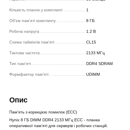
Кількість планок у комплекті
1
Об'єм пам'яті комплекту
8 ГБ
Робоча напруга
1.2 В
Схема таймінгів пам'яті
CL15
Тактова частота
2133 МГц
Тип пам'яті
DDR4 SDRAM
Формфактор пам'яті
UDIMM
Опис
Пам'ять з корекцією помилок (ECC)
Hynix 8 ГБ DIMM DDR4 2133 МГц ECC - планка
оперативної пам'яті для серверів і робочих станцій.