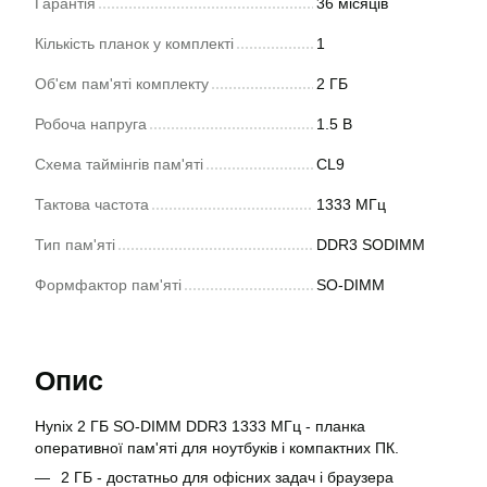
Гарантія
36 місяців
Кількість планок у комплекті
1
Об'єм пам'яті комплекту
2 ГБ
Робоча напруга
1.5 В
Схема таймінгів пам'яті
CL9
Тактова частота
1333 МГц
Тип пам'яті
DDR3 SODIMM
Формфактор пам'яті
SO-DIMM
Опис
Hynix 2 ГБ SO-DIMM DDR3 1333 МГц - планка
оперативної пам'яті для ноутбуків і компактних ПК.
2 ГБ - достатньо для офісних задач і браузера