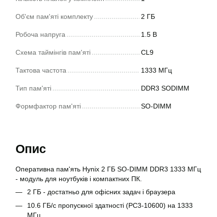
Об'єм пам'яті комплекту
2 ГБ
Робоча напруга
1.5 В
Схема таймінгів пам'яті
CL9
Тактова частота
1333 МГц
Тип пам'яті
DDR3 SODIMM
Формфактор пам'яті
SO-DIMM
Опис
Оперативна пам'ять Hynix 2 ГБ SO-DIMM DDR3 1333 МГц
- модуль для ноутбуків і компактних ПК.
2 ГБ - достатньо для офісних задач і браузера
10.6 ГБ/с пропускної здатності (PC3-10600) на 1333
МГц