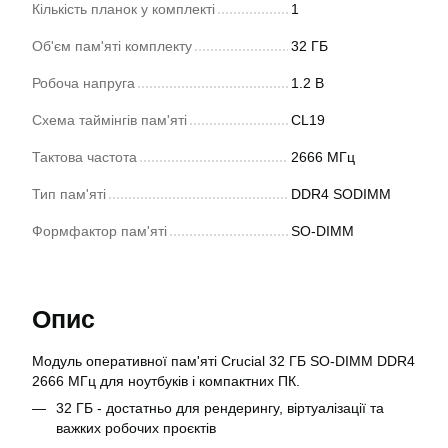
Кількість планок у комплекті
1
Об'єм пам'яті комплекту
32 ГБ
Робоча напруга
1.2 В
Схема таймінгів пам'яті
CL19
Тактова частота
2666 МГц
Тип пам'яті
DDR4 SODIMM
Формфактор пам'яті
SO-DIMM
Опис
Модуль оперативної пам'яті Crucial 32 ГБ SO-DIMM DDR4
2666 МГц для ноутбуків і компактних ПК.
32 ГБ - достатньо для рендерингу, віртуалізації та
важких робочих проєктів