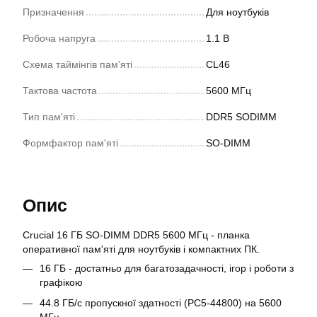
Призначення
Для ноутбуків
Робоча напруга
1.1 В
Схема таймінгів пам'яті
CL46
Тактова частота
5600 МГц
Тип пам'яті
DDR5 SODIMM
Формфактор пам'яті
SO-DIMM
Опис
Crucial 16 ГБ SO-DIMM DDR5 5600 МГц - планка
оперативної пам'яті для ноутбуків і компактних ПК.
16 ГБ - достатньо для багатозадачності, ігор і роботи з
графікою
44.8 ГБ/с пропускної здатності (PC5-44800) на 5600
МГц