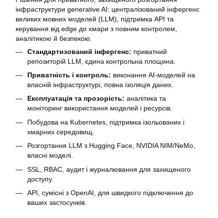
інфраструктури generative AI: централізований інфергенс
великих мовних моделей (LLM), підтримка API та
керування від edge до хмари з повним контролем,
аналітикою й безпекою.
Стандартизований інфергенс:
приватний
репозиторій LLM, єдина контрольна площина.
Приватність і контроль:
виконання AI-моделей на
власній інфраструктурі, повна ізоляція даних.
Експлуатація та прозорість:
аналітика та
моніторинг використання моделей і ресурсів.
Побудова на Kubernetes, підтримка ізольованих і
хмарних середовищ.
Розгортання LLM з Hugging Face, NVIDIA NIM/NeMo,
власні моделі.
SSL, RBAC, аудит і журналювання для захищеного
доступу.
API, сумісні з OpenAI, для швидкого підключення до
ваших застосунків.