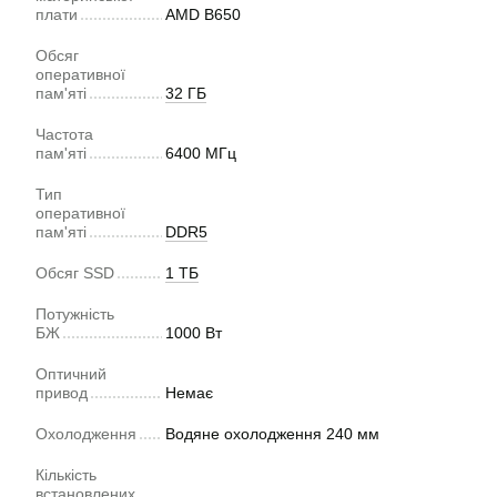
плати
AMD B650
Обсяг
оперативної
пам'яті
32 ГБ
Частота
пам'яті
6400 МГц
Тип
оперативної
пам'яті
DDR5
Обсяг SSD
1 ТБ
Потужність
БЖ
1000 Вт
Оптичний
привод
Немає
Охолодження
Водяне охолодження 240 мм
Кількість
встановлених