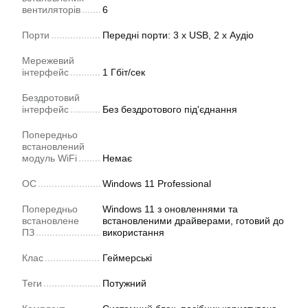
вентиляторів
6
Порти
Передні порти: 3 х USB, 2 х Аудіо
Мережевий
інтерфейс
1 Гбіт/сек
Бездротовий
інтерфейс
Без бездротового під'єднання
Попередньо
встановлений
модуль WiFi
Немає
ОС
Windows 11 Professional
Попередньо
Windows 11 з оновленнями та
встановлене
встановленими драйверами, готовий до
ПЗ
використання
Клас
Геймерські
Теги
Потужний