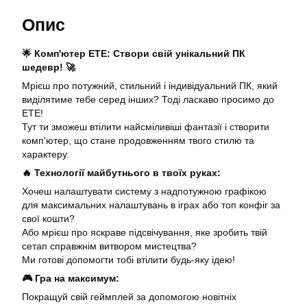
Опис
🌟 Комп'ютер ЕТЕ: Створи свій унікальний ПК
шедевр! 🚀
Мрієш про потужний, стильний і індивідуальний ПК, який
виділятиме тебе серед інших? Тоді ласкаво просимо до
ЕТЕ!
Тут ти зможеш втілити найсміливіші фантазії і створити
комп'ютер, що стане продовженням твого стилю та
характеру.
🔥 Технології майбутнього в твоїх руках:
Хочеш налаштувати систему з надпотужною графікою
для максимальних налаштувань в іграх або топ конфіг за
свої кошти?
Або мрієш про яскраве підсвічування, яке зробить твій
сетап справжнім витвором мистецтва?
Ми готові допомогти тобі втілити будь-яку ідею!
🎮 Гра на максимум:
Покращуй свій геймплей за допомогою новітніх