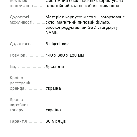
Комплект
Системний блок, посібник користувача,
постачання
гарантійний талон, кабель живлення
Додаткові
Матеріал корпусу: метал + загартоване
можливості
скло, магнітний пиловий фільтр,
високопродуктивний SSD стандарту
NVME
Додатково
З підсвіткою
Розміри
440 х 380 х 180 мм
Вид
Десктопи
Країна
реєстрації
бренда
Україна
Країна-
виробник
товару
Україна
Гарантія
36 місяців