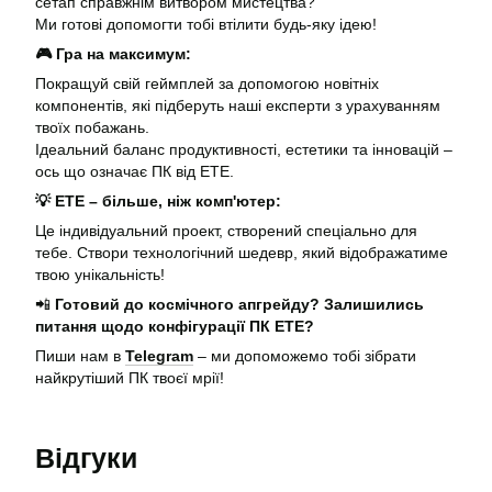
сетап справжнім витвором мистецтва?
Ми готові допомогти тобі втілити будь-яку ідею!
🎮 Гра на максимум:
Покращуй свій геймплей за допомогою новітніх
компонентів, які підберуть наші експерти з урахуванням
твоїх побажань.
Ідеальний баланс продуктивності, естетики та інновацій –
ось що означає ПК від ЕТЕ.
💡 ЕТЕ – більше, ніж комп'ютер:
Це індивідуальний проект, створений спеціально для
тебе. Створи технологічний шедевр, який відображатиме
твою унікальність!
📲
Готовий до космічного апгрейду? Залишились
питання щодо конфігурації ПК ETE?
Пиши нам в
Telegram
– ми допоможемо тобі зібрати
найкрутіший ПК твоєї мрії!
Відгуки