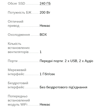
Обсяг SSD
240 ГБ
Потужність БЖ
200 Вт
Оптичний
привод
Немає
Охолодження
BOX
Кількість
встановлених
вентиляторів
1
Порти
Передні порти: 2 x USB, 2 x Аудіо
Мережевий
інтерфейс
1 Гбіт/сек
Бездротовий
інтерфейс
Без бездротового під'єднання
Попередньо
встановлений
модуль WiFi
Немає