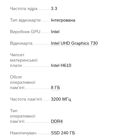
Частота ядра
3.3
Тип відеокарти
Інтегрована
Виробник GPU
Intel
Відеокарта
Intel UHD Graphics 730
Чипсет
материнської
плати
Intel H610
Обсяг
оперативної
пам'яті
8 ГБ
Частота пам'яті
3200 МГц
Тип
оперативної
пам'яті
DDR4
Накопичувач
SSD 240 ГБ