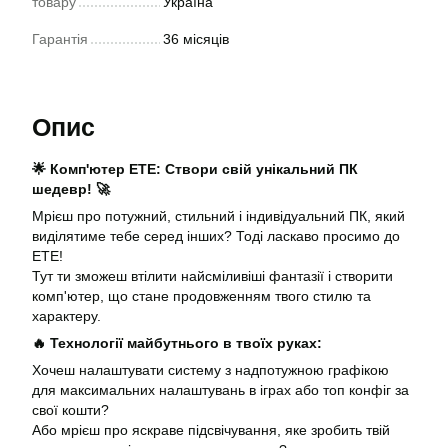
товару
Україна
Гарантія
36 місяців
Опис
🌟 Комп'ютер ЕТЕ: Створи свій унікальний ПК
шедевр! 🚀
Мрієш про потужний, стильний і індивідуальний ПК, який
виділятиме тебе серед інших? Тоді ласкаво просимо до
ЕТЕ!
Тут ти зможеш втілити найсміливіші фантазії і створити
комп'ютер, що стане продовженням твого стилю та
характеру.
🔥 Технології майбутнього в твоїх руках:
Хочеш налаштувати систему з надпотужною графікою
для максимальних налаштувань в іграх або топ конфіг за
свої кошти?
Або мрієш про яскраве підсвічування, яке зробить твій