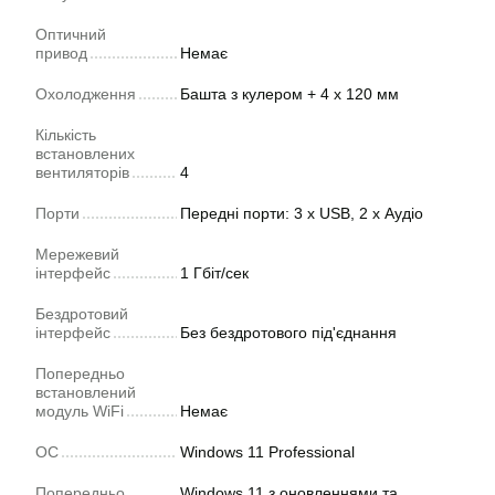
Оптичний
привод
Немає
Охолодження
Башта з кулером + 4 х 120 мм
Кількість
встановлених
вентиляторів
4
Порти
Передні порти: 3 х USB, 2 х Аудіо
Мережевий
інтерфейс
1 Гбіт/сек
Бездротовий
інтерфейс
Без бездротового під'єднання
Попередньо
встановлений
модуль WiFi
Немає
ОС
Windows 11 Professional
Попередньо
Windows 11 з оновленнями та