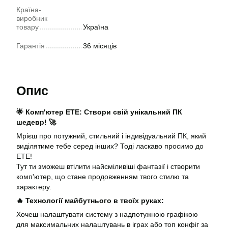
Країна-
виробник
товару
Україна
Гарантія
36 місяців
Опис
🌟 Комп'ютер ЕТЕ: Створи свій унікальний ПК
шедевр! 🚀
Мрієш про потужний, стильний і індивідуальний ПК, який
виділятиме тебе серед інших? Тоді ласкаво просимо до
ЕТЕ!
Тут ти зможеш втілити найсміливіші фантазії і створити
комп'ютер, що стане продовженням твого стилю та
характеру.
🔥 Технології майбутнього в твоїх руках:
Хочеш налаштувати систему з надпотужною графікою
для максимальних налаштувань в іграх або топ конфіг за