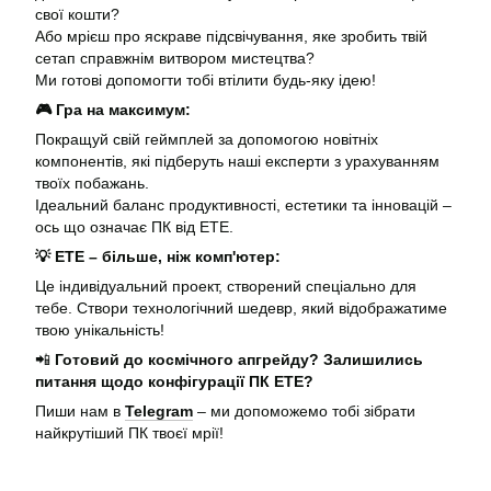
свої кошти?
Або мрієш про яскраве підсвічування, яке зробить твій
сетап справжнім витвором мистецтва?
Ми готові допомогти тобі втілити будь-яку ідею!
🎮 Гра на максимум:
Покращуй свій геймплей за допомогою новітніх
компонентів, які підберуть наші експерти з урахуванням
твоїх побажань.
Ідеальний баланс продуктивності, естетики та інновацій –
ось що означає ПК від ЕТЕ.
💡 ЕТЕ – більше, ніж комп'ютер:
Це індивідуальний проект, створений спеціально для
тебе. Створи технологічний шедевр, який відображатиме
твою унікальність!
📲
Готовий до космічного апгрейду? Залишились
питання щодо конфігурації ПК ETE?
Пиши нам в
Telegram
– ми допоможемо тобі зібрати
найкрутіший ПК твоєї мрії!