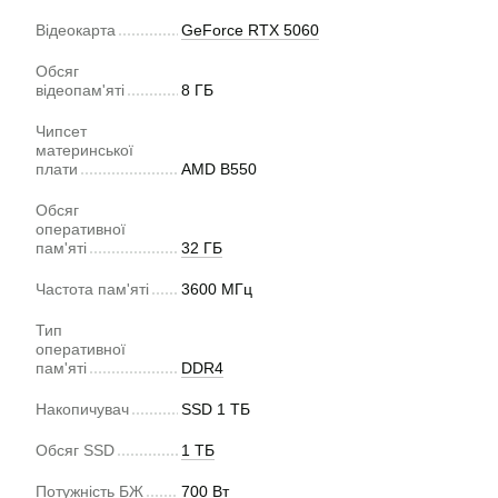
Відеокарта
GeForce RTX 5060
Обсяг
відеопам'яті
8 ГБ
Чипсет
материнської
плати
AMD B550
Обсяг
оперативної
пам'яті
32 ГБ
Частота пам'яті
3600 МГц
Тип
оперативної
пам'яті
DDR4
Накопичувач
SSD 1 ТБ
Обсяг SSD
1 ТБ
Потужність БЖ
700 Вт