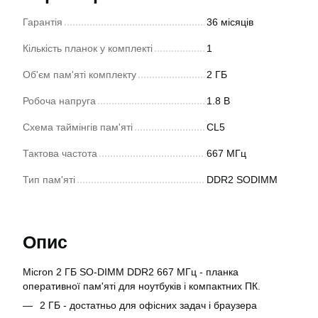
Гарантія
36 місяців
Кількість планок у комплекті
1
Об'єм пам'яті комплекту
2 ГБ
Робоча напруга
1.8 В
Схема таймінгів пам'яті
CL5
Тактова частота
667 МГц
Тип пам'яті
DDR2 SODIMM
Опис
Micron 2 ГБ SO-DIMM DDR2 667 МГц - планка
оперативної пам'яті для ноутбуків і компактних ПК.
2 ГБ - достатньо для офісних задач і браузера