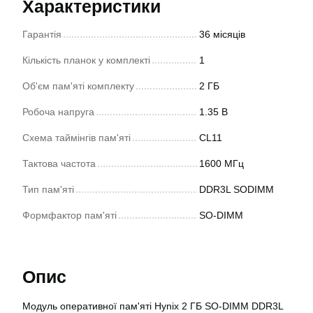
Характеристики
Гарантія
36 місяців
Кількість планок у комплекті
1
Об'єм пам'яті комплекту
2 ГБ
Робоча напруга
1.35 В
Схема таймінгів пам'яті
CL11
Тактова частота
1600 МГц
Тип пам'яті
DDR3L SODIMM
Формфактор пам'яті
SO-DIMM
Опис
Модуль оперативної пам'яті Hynix 2 ГБ SO-DIMM DDR3L