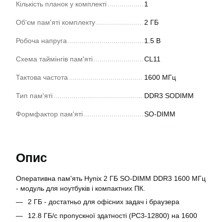
Кількість планок у комплекті
1
Об'єм пам'яті комплекту
2 ГБ
Робоча напруга
1.5 В
Схема таймінгів пам'яті
CL11
Тактова частота
1600 МГц
Тип пам'яті
DDR3 SODIMM
Формфактор пам'яті
SO-DIMM
Опис
Оперативна пам'ять Hynix 2 ГБ SO-DIMM DDR3 1600 МГц
- модуль для ноутбуків і компактних ПК.
2 ГБ - достатньо для офісних задач і браузера
12.8 ГБ/с пропускної здатності (PC3-12800) на 1600